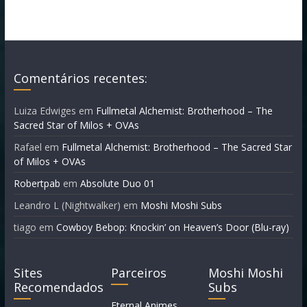
Comentários recentes:
Luiza Edwiges
em
Fullmetal Alchemist: Brotherhood – The
Sacred Star of Milos + OVAs
Rafael
em
Fullmetal Alchemist: Brotherhood – The Sacred Star
of Milos + OVAs
Robertpab
em
Absolute Duo 01
Leandro L (Nightwalker)
em
Moshi Moshi Subs
tiago
em
Cowboy Bebop: Knockin’ on Heaven’s Door (Blu-ray)
Sites
Parceiros
Moshi Moshi
Recomendados
Subs
Eternal Animes