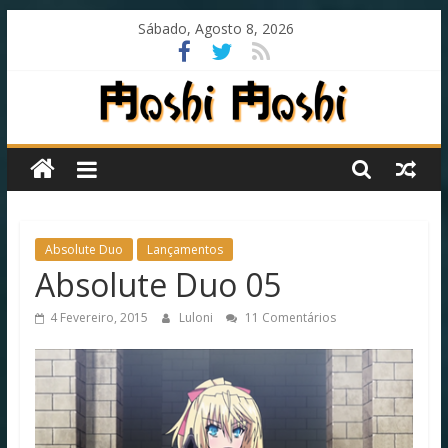
Skip
Sábado, Agosto 8, 2026
to
content
Moshi
Moshi
Subs
Absolute Duo
Lançamentos
Absolute Duo 05
O
4 Fevereiro, 2015
Luloni
11 Comentários
fansub
diferente
de
todos
os
outros!