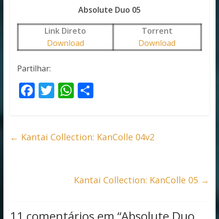
Absolute Duo 05
Link Direto
Torrent
Download
Download
Partilhar:
F
T
W
S
ac
w
h
h
e
itt
at
ar
b
er
s
e
←
Kantai Collection: KanColle 04v2
o
A
o
p
k
p
Kantai Collection: KanColle 05
→
11 comentários em “
Absolute Duo