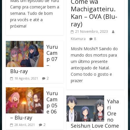
Come wa
Mais um episódio de Yuru
Camp pra começar bem a
Machigatteiru.
semana. Tudo de bom
Kan – OVA (Blu-
pra vocês e até a
ray)
próxima!
21 Novembro, 2023
Kitamura
8
Yuru
Moshi Moshi?! Saindo do
Cam
mundo dos mortos para
p 07
um último presente
–
antecipado de Natal.
Blu-ray
Como todo o gosto e
2
18 Agosto, 2021
prazer
Yuru
Cam
Yaha
p 05
ri
e 06
Ore
– Blu-ray
no
2
Seishun Love Come
28 Abril, 2021