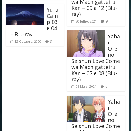
wa Machigatteiru.
Kan – 09 a 12 (Blu-
Yuru
ray)
Cam
p 03
9
20 Julho, 2021
e 04
– Blu-ray
Yaha
3
ri
12 Outubro, 2020
Ore
no
Seishun Love Come
wa Machigatteiru.
Kan – 07 e 08 (Blu-
ray)
6
26 Maio, 2021
Yaha
ri
Ore
no
Seishun Love Come