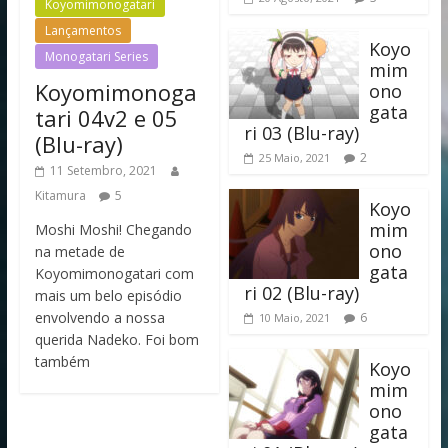
Koyomimonogatari
Lançamentos
Koyo
Monogatari Series
mim
Koyomimonoga
ono
gata
tari 04v2 e 05
ri 03 (Blu-ray)
(Blu-ray)
2
25 Maio, 2021
11 Setembro, 2021
Kitamura
5
Koyo
mim
Moshi Moshi! Chegando
ono
na metade de
gata
Koyomimonogatari com
ri 02 (Blu-ray)
mais um belo episódio
envolvendo a nossa
6
10 Maio, 2021
querida Nadeko. Foi bom
também
Koyo
mim
ono
gata