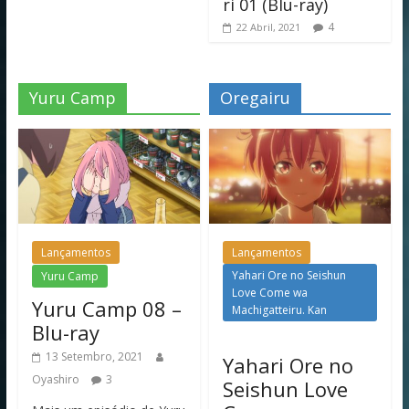
ri 01 (Blu-ray)
4
22 Abril, 2021
Yuru Camp
Oregairu
Lançamentos
Lançamentos
Yahari Ore no Seishun
Yuru Camp
Love Come wa
Yuru Camp 08 –
Machigatteiru. Kan
Blu-ray
13 Setembro, 2021
Yahari Ore no
Oyashiro
3
Seishun Love