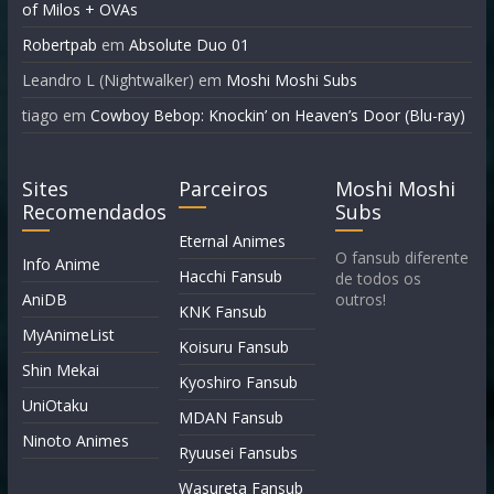
of Milos + OVAs
Robertpab
em
Absolute Duo 01
Leandro L (Nightwalker)
em
Moshi Moshi Subs
tiago
em
Cowboy Bebop: Knockin’ on Heaven’s Door (Blu-ray)
Sites
Parceiros
Moshi Moshi
Recomendados
Subs
Eternal Animes
O fansub diferente
Info Anime
Hacchi Fansub
de todos os
AniDB
outros!
KNK Fansub
MyAnimeList
Koisuru Fansub
Shin Mekai
Kyoshiro Fansub
UniOtaku
MDAN Fansub
Ninoto Animes
Ryuusei Fansubs
Wasureta Fansub