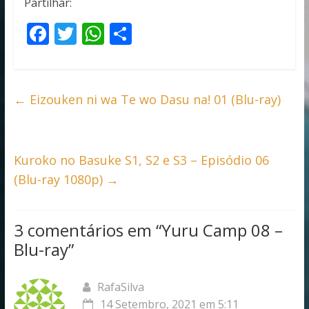
Partilhar:
F
T
W
S
ac
w
h
h
e
itt
at
ar
b
er
s
e
←
Eizouken ni wa Te wo Dasu na! 01 (Blu-ray)
o
A
o
p
k
p
Kuroko no Basuke S1, S2 e S3 – Episódio 06
(Blu-ray 1080p)
→
3 comentários em “
Yuru Camp 08 –
Blu-ray
”
RafaSilva
14 Setembro, 2021 em 5:11