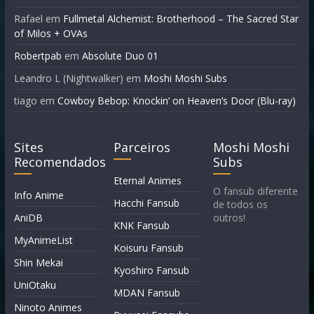
Rafael
em
Fullmetal Alchemist: Brotherhood – The Sacred Star
of Milos + OVAs
Robertpab
em
Absolute Duo 01
Leandro L (Nightwalker)
em
Moshi Moshi Subs
tiago
em
Cowboy Bebop: Knockin’ on Heaven’s Door (Blu-ray)
Sites
Parceiros
Moshi Moshi
Recomendados
Subs
Eternal Animes
O fansub diferente
Info Anime
Hacchi Fansub
de todos os
AniDB
outros!
KNK Fansub
MyAnimeList
Koisuru Fansub
Shin Mekai
Kyoshiro Fansub
UniOtaku
MDAN Fansub
Ninoto Animes