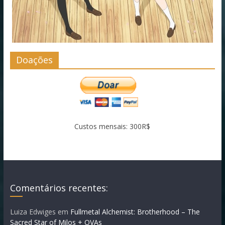
Doações
Custos mensais: 300R$
Comentários recentes:
Luiza Edwiges
em
Fullmetal Alchemist: Brotherhood – The
Sacred Star of Milos + OVAs