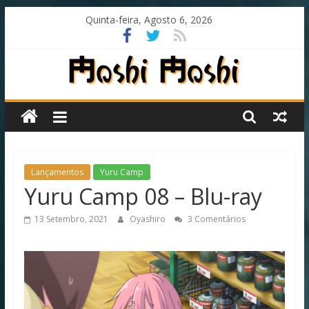
Skip
Quinta-feira, Agosto 6, 2026
to
content
Moshi
Moshi
Subs
Lançamentos
Yuru Camp
Yuru Camp 08 – Blu-ray
O
13 Setembro, 2021
Oyashiro
3 Comentários
fansub
diferente
de
todos
os
outros!