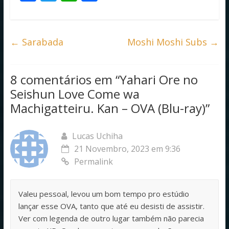
ac
w
h
h
e
itt
at
ar
b
er
s
e
←
Sarabada
Moshi Moshi Subs
→
o
A
o
p
8 comentários em “
Yahari Ore no
k
p
Seishun Love Come wa
Machigatteiru. Kan – OVA (Blu-ray)
”
Lucas Uchiha
21 Novembro, 2023 em 9:36
Permalink
Valeu pessoal, levou um bom tempo pro estúdio
lançar esse OVA, tanto que até eu desisti de assistir.
Ver com legenda de outro lugar também não parecia