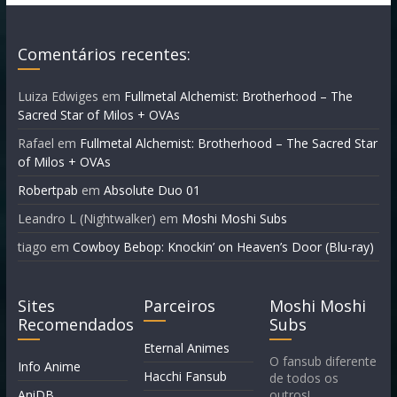
Comentários recentes:
Luiza Edwiges
em
Fullmetal Alchemist: Brotherhood – The
Sacred Star of Milos + OVAs
Rafael
em
Fullmetal Alchemist: Brotherhood – The Sacred Star
of Milos + OVAs
Robertpab
em
Absolute Duo 01
Leandro L (Nightwalker)
em
Moshi Moshi Subs
tiago
em
Cowboy Bebop: Knockin’ on Heaven’s Door (Blu-ray)
Sites
Parceiros
Moshi Moshi
Recomendados
Subs
Eternal Animes
O fansub diferente
Info Anime
Hacchi Fansub
de todos os
AniDB
outros!