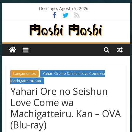
Skip
Domingo, Agosto 9, 2026
to
content
Moshi
Moshi
Subs
Lançamentos
Yahari Ore no Seishun Love Come wa
Machigatteiru. Kan
Yahari Ore no Seishun
O
fansub
Love Come wa
diferente
de
Machigatteiru. Kan – OVA
todos
(Blu-ray)
os
outros!