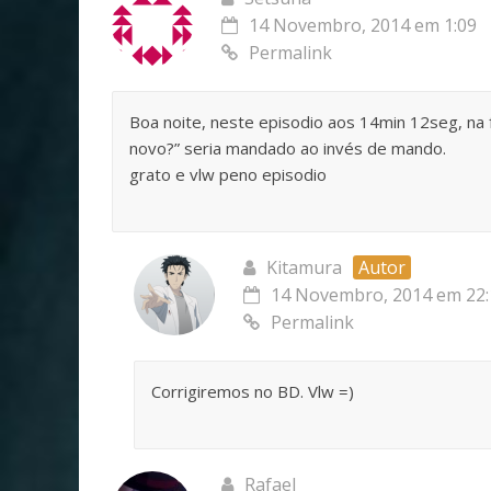
14 Novembro, 2014 em 1:09
Permalink
Boa noite, neste episodio aos 14min 12seg, na 
novo?” seria mandado ao invés de mando.
grato e vlw peno episodio
Kitamura
Autor
14 Novembro, 2014 em 22:
Permalink
Corrigiremos no BD. Vlw =)
Rafael