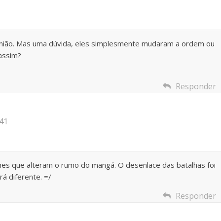
pinião. Mas uma dúvida, eles simplesmente mudaram a ordem ou
assim?
Responder
41
es que alteram o rumo do mangá. O desenlace das batalhas foi
rá diferente. =/
Responder