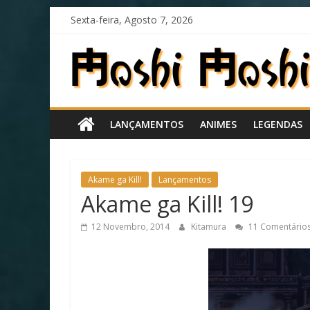
Skip
Sexta-feira, Agosto 7, 2026
to
content
Moshi
Moshi
LANÇAMENTOS
ANIMES
LEGENDAS
Subs
O
Akame ga Kill!
Lançamentos
fansub
Akame ga Kill! 19
diferente
de
12 Novembro, 2014
Kitamura
11 Comentário
todos
os
outros!