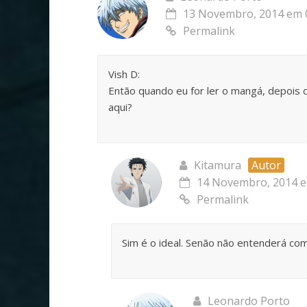
13 Novembro, 2014 em 
Permalink
Vish D:
Então quando eu for ler o mangá, depois d
aqui?
Kitamura
Autor
14 Novembro, 2014 e
Permalink
Sim é o ideal. Senão não entenderá co
Leonardo Porto