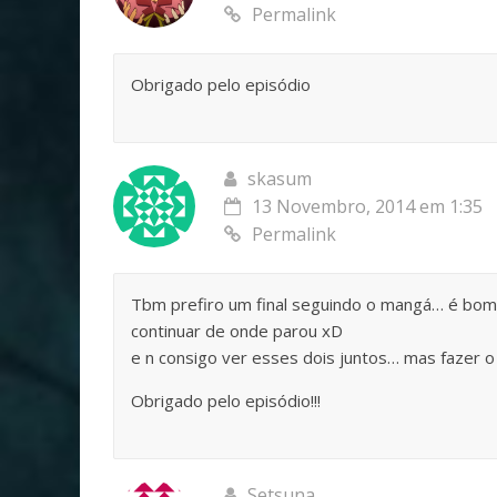
Permalink
Obrigado pelo episódio
skasum
13 Novembro, 2014 em 1:35
Permalink
Tbm prefiro um final seguindo o mangá… é bom 
continuar de onde parou xD
e n consigo ver esses dois juntos… mas fazer o
Obrigado pelo episódio!!!
Setsuna