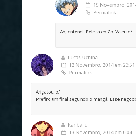
15 Novembro, 201
Permalink
Ah, entendi. Beleza então. Valeu o/
Lucas Uchiha
12 Novembro, 2014 em 23:51
Permalink
Arigatou. o/
Prefiro um final seguindo o mangá. Esse negoci
Kanbaru
13 Novembro, 2014 em 0:04