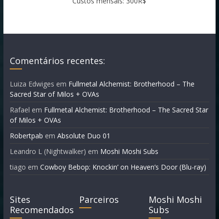
Custos mensais: 300R$
Comentários recentes:
Luiza Edwiges
em
Fullmetal Alchemist: Brotherhood – The
Sacred Star of Milos + OVAs
Rafael
em
Fullmetal Alchemist: Brotherhood – The Sacred Star
of Milos + OVAs
Robertpab
em
Absolute Duo 01
Leandro L (Nightwalker)
em
Moshi Moshi Subs
tiago
em
Cowboy Bebop: Knockin’ on Heaven’s Door (Blu-ray)
Sites
Parceiros
Moshi Moshi
Recomendados
Subs