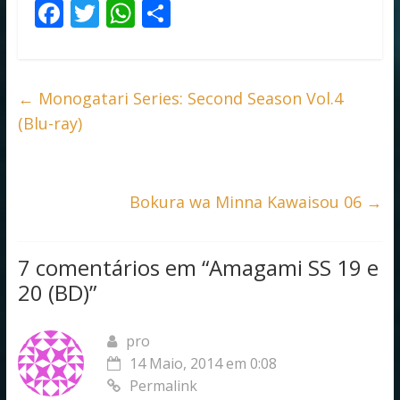
F
T
W
S
ac
w
h
h
e
itt
at
ar
b
er
s
e
←
Monogatari Series: Second Season Vol.4
o
A
(Blu-ray)
o
p
k
p
Bokura wa Minna Kawaisou 06
→
7 comentários em “
Amagami SS 19 e
20 (BD)
”
pro
14 Maio, 2014 em 0:08
Permalink