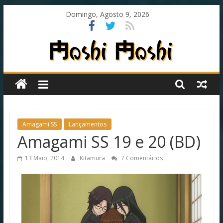
Skip
Domingo, Agosto 9, 2026
to
content
Moshi
Moshi
Subs
Amagami SS
Lançamentos
Amagami SS 19 e 20 (BD)
O
13 Maio, 2014
Kitamura
7 Comentários
fansub
diferente
de
todos
os
outros!