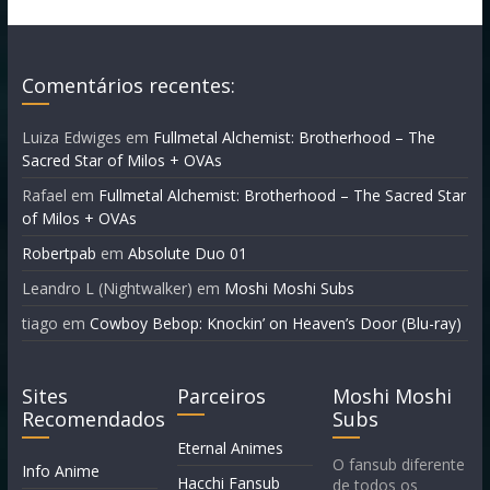
Comentários recentes:
Luiza Edwiges
em
Fullmetal Alchemist: Brotherhood – The
Sacred Star of Milos + OVAs
Rafael
em
Fullmetal Alchemist: Brotherhood – The Sacred Star
of Milos + OVAs
Robertpab
em
Absolute Duo 01
Leandro L (Nightwalker)
em
Moshi Moshi Subs
tiago
em
Cowboy Bebop: Knockin’ on Heaven’s Door (Blu-ray)
Sites
Parceiros
Moshi Moshi
Recomendados
Subs
Eternal Animes
O fansub diferente
Info Anime
Hacchi Fansub
de todos os