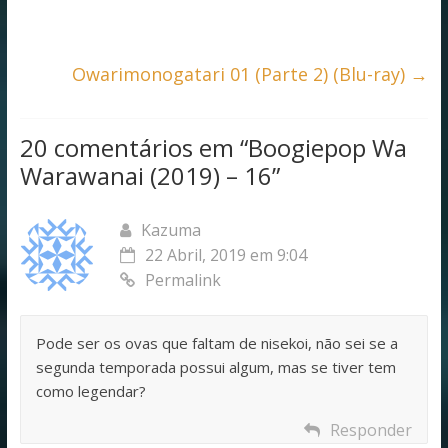
o
A
o
p
k
p
Owarimonogatari 01 (Parte 2) (Blu-ray)
→
20 comentários em “
Boogiepop Wa
Warawanai (2019) – 16
”
Kazuma
22 Abril, 2019 em 9:04
Permalink
Pode ser os ovas que faltam de nisekoi, não sei se a
segunda temporada possui algum, mas se tiver tem
como legendar?
Responder