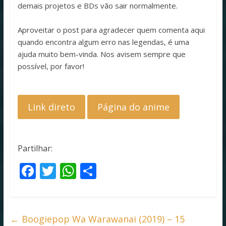
demais projetos e BDs vão sair normalmente.
Aproveitar o post para agradecer quem comenta aqui
quando encontra algum erro nas legendas, é uma
ajuda muito bem-vinda. Nos avisem sempre que
possível, por favor!
Link direto
Página do anime
Partilhar:
F
T
W
S
ac
w
h
h
e
itt
at
ar
b
er
s
e
←
Boogiepop Wa Warawanai (2019) – 15