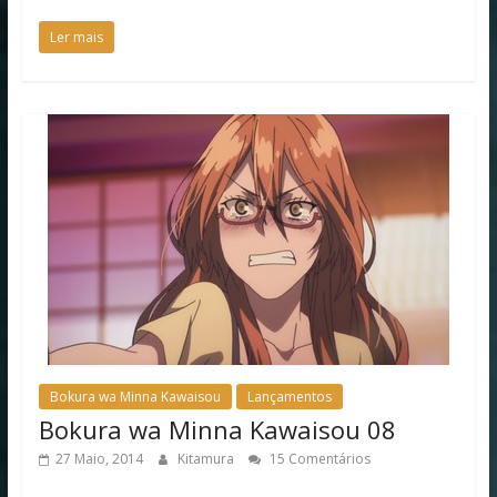
Ler mais
Bokura wa Minna Kawaisou
Lançamentos
Bokura wa Minna Kawaisou 08
27 Maio, 2014
Kitamura
15 Comentários