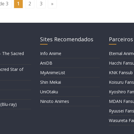
de 3
1
2
3
»
Sites Recomendados
Parceiros
– The Sacred
Info Anime
Eternal Anim
AniDB
Hacchi Fans
cred Star of
MyAnimeList
KNK Fansub
Shin Mekai
Koisuru Fan
UniOtaku
Kyoshiro Fa
Ninoto Animes
MDAN Fans
(Blu-ray)
Ryuusei Fan
Wasureta Fa