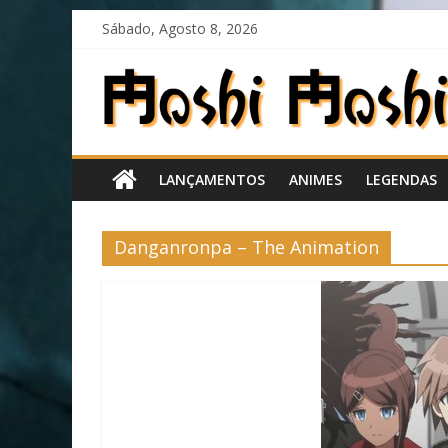
Skip
Sábado, Agosto 8, 2026
to
content
Moshi
Moshi
LANÇAMENTOS
ANIMES
LEGENDAS
Subs
O
Danganronpa – The Animation
fansub
diferente
de
todos
os
outros!