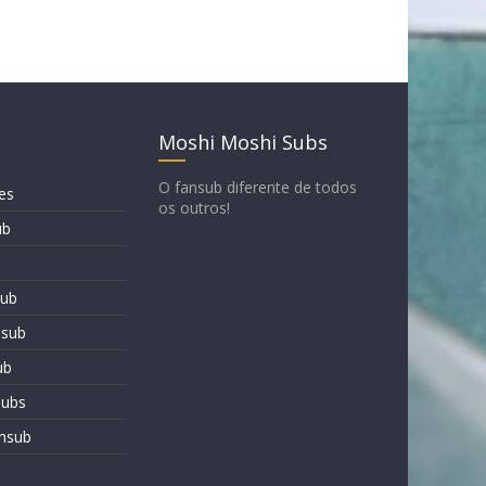
Moshi Moshi Subs
O fansub diferente de todos
es
os outros!
ub
sub
nsub
ub
subs
nsub