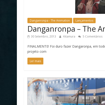
Danganronpa - The Animation
Lançamentos
Danganronpa – The Ani
30 Setembro, 2013
Kitamura
5 Comentários
FINALMENTE! Foi duro fazer Dangaronpa, em todos
projeto com
Ler mais