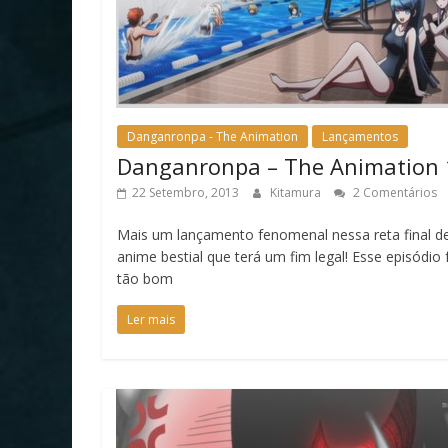
Danganronpa - The Animation
Lançamentos
Danganronpa – The Animation 
22 Setembro, 2013
Kitamura
2 Comentários
Mais um lançamento fenomenal nessa reta final d
anime bestial que terá um fim legal! Esse episódio 
tão bom
Ler mais