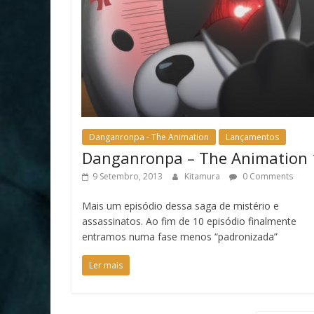
Danganronpa - The Animation
Lançamentos
Danganronpa – The Animation 
9 Setembro, 2013
Kitamura
0 Comments
Mais um episódio dessa saga de mistério e
assassinatos. Ao fim de 10 episódio finalmente
entramos numa fase menos “padronizada”
Ler mais