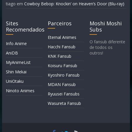
tiago
em
Cowboy Bebop: Knockin’ on Heaven’s Door (Blu-ray)
Sites
Parceiros
Moshi Moshi
Recomendados
Subs
Eternal Animes
O fansub diferente
Info Anime
Hacchi Fansub
de todos os
AniDB
outros!
KNK Fansub
MyAnimeList
Koisuru Fansub
Shin Mekai
Kyoshiro Fansub
UniOtaku
MDAN Fansub
Ninoto Animes
Ryuusei Fansubs
Wasureta Fansub