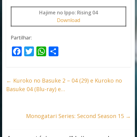
Hajime no Ippo: Rising 04
Download
Partilhar:
F
T
W
S
ac
w
h
h
e
itt
at
ar
b
er
s
e
←
Kuroko no Basuke 2 – 04 (29) e Kuroko no
o
A
Basuke 04 (Blu-ray) e…
o
p
k
p
Monogatari Series: Second Season 15
→