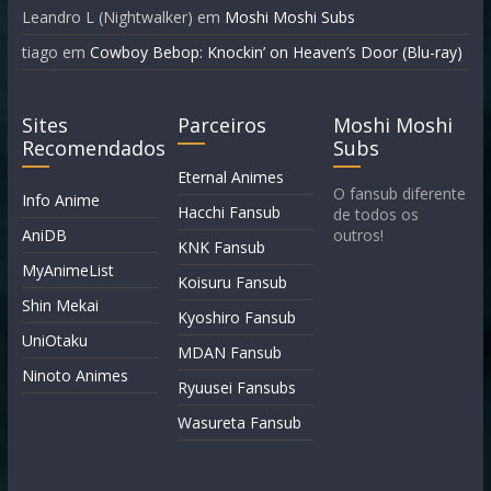
Leandro L (Nightwalker)
em
Moshi Moshi Subs
tiago
em
Cowboy Bebop: Knockin’ on Heaven’s Door (Blu-ray)
Sites
Parceiros
Moshi Moshi
Recomendados
Subs
Eternal Animes
O fansub diferente
Info Anime
Hacchi Fansub
de todos os
AniDB
outros!
KNK Fansub
MyAnimeList
Koisuru Fansub
Shin Mekai
Kyoshiro Fansub
UniOtaku
MDAN Fansub
Ninoto Animes
Ryuusei Fansubs
Wasureta Fansub