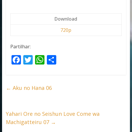
Download
720p
Partilhar:
F
T
W
S
ac
w
h
h
e
itt
at
ar
b
er
s
e
←
Aku no Hana 06
o
A
o
p
k
p
Yahari Ore no Seishun Love Come wa
Machigatteiru 07
→