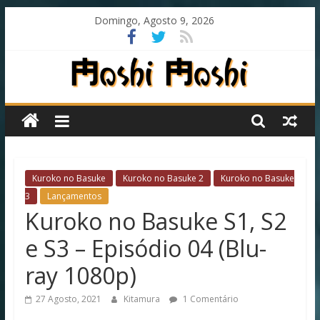
Skip
Domingo, Agosto 9, 2026
to
content
Moshi
Moshi
Subs
Kuroko no Basuke
Kuroko no Basuke 2
Kuroko no Basuke
3
Lançamentos
Kuroko no Basuke S1, S2
O
fansub
e S3 – Episódio 04 (Blu-
diferente
de
ray 1080p)
todos
os
27 Agosto, 2021
Kitamura
1 Comentário
outros!