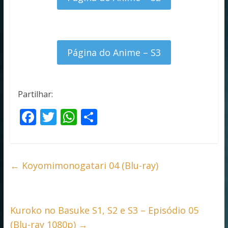
Página do Anime – S3
Partilhar:
F
T
W
S
ac
w
h
h
e
itt
at
ar
b
er
s
e
←
Koyomimonogatari 04 (Blu-ray)
o
A
o
p
k
p
Kuroko no Basuke S1, S2 e S3 – Episódio 05
(Blu-ray 1080p)
→