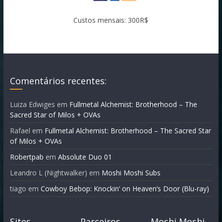
Custos mensais: 300R$
Comentários recentes:
Luiza Edwiges
em
Fullmetal Alchemist: Brotherhood – The
Sacred Star of Milos + OVAs
Rafael
em
Fullmetal Alchemist: Brotherhood – The Sacred Star
of Milos + OVAs
Robertpab
em
Absolute Duo 01
Leandro L (Nightwalker)
em
Moshi Moshi Subs
tiago
em
Cowboy Bebop: Knockin’ on Heaven’s Door (Blu-ray)
Sites
Parceiros
Moshi Moshi