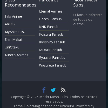
Recomendados
Subs
Eternal Animes
O fansub diferente
Info Anime
Hacchi Fansub
de todos os
AniDB
outros!
KNK Fansub
MyAnimeList
Koisuru Fansub
Shin Mekai
Kyoshiro Fansub
UniOtaku
MDAN Fansub
Ninoto Animes
Ryuusei Fansubs
Wasureta Fansub
Copyright © 2026
Moshi Moshi Subs
. Todos os direitos
reservados.
Tema: ColorMag editado por
Kitamura
. Powered by