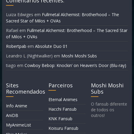
Comentários recentes:
Luiza Edwiges
em
Fullmetal Alchemist: Brotherhood – The
Sacred Star of Milos + OVAs
Rafael
em
Fullmetal Alchemist: Brotherhood – The Sacred Star
of Milos + OVAs
Robertpab
em
Absolute Duo 01
Leandro L (Nightwalker)
em
Moshi Moshi Subs
tiago
em
Cowboy Bebop: Knockin’ on Heaven’s Door (Blu-ray)
Sites
Parceiros
Moshi Moshi
Recomendados
Subs
Eternal Animes
O fansub diferente
Info Anime
Hacchi Fansub
de todos os
AniDB
outros!
KNK Fansub
MyAnimeList
Koisuru Fansub