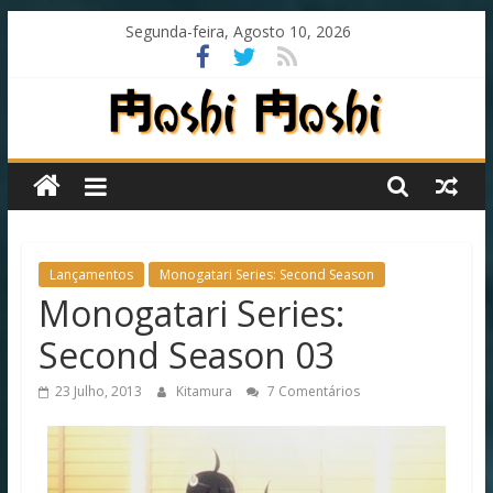
Skip
Segunda-feira, Agosto 10, 2026
to
content
Moshi
Moshi
Subs
Lançamentos
Monogatari Series: Second Season
Monogatari Series:
O
Second Season 03
fansub
diferente
23 Julho, 2013
Kitamura
7 Comentários
de
todos
os
outros!