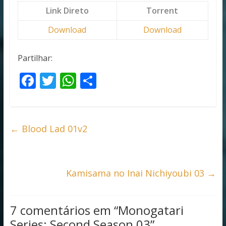
Link Direto
Torrent
Download
Download
Partilhar:
F
T
W
S
ac
w
h
h
e
itt
at
ar
b
er
s
e
←
Blood Lad 01v2
o
A
o
p
k
p
Kamisama no Inai Nichiyoubi 03
→
7 comentários em “
Monogatari
Series: Second Season 03
”