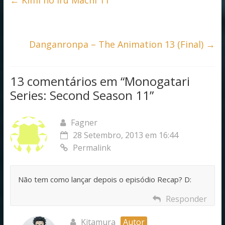
b
er
s
e
o
A
o
p
k
p
Danganronpa – The Animation 13 (Final)
→
13 comentários em “
Monogatari
Series: Second Season 11
”
Fagner
28 Setembro, 2013 em 16:44
Permalink
Não tem como lançar depois o episódio Recap? D:
Responder
Kitamura
Autor