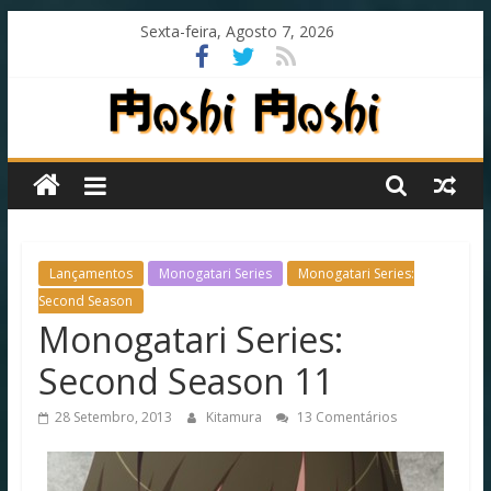
Skip
Sexta-feira, Agosto 7, 2026
to
content
Moshi
Moshi
Subs
Lançamentos
Monogatari Series
Monogatari Series:
Second Season
Monogatari Series:
O
fansub
Second Season 11
diferente
de
28 Setembro, 2013
Kitamura
13 Comentários
todos
os
outros!