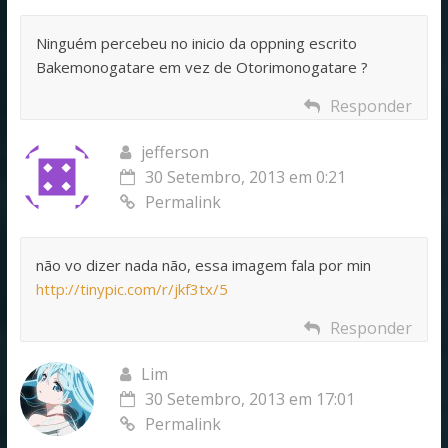
Ninguém percebeu no inicio da oppning escrito
Bakemonogatare em vez de Otorimonogatare ?
Responder
jefferson
30 Setembro, 2013 em 0:21
Permalink
não vo dizer nada não, essa imagem fala por min
http://tinypic.com/r/jkf3tx/5
Responder
Lim
30 Setembro, 2013 em 17:01
Permalink