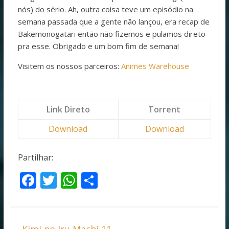
nós) do sério. Ah, outra coisa teve um episódio na
semana passada que a gente não lançou, era recap de
Bakemonogatari então não fizemos e pulamos direto
pra esse. Obrigado e um bom fim de semana!
Visitem os nossos parceiros:
Animes Warehouse
Link Direto
Torrent
Download
Download
Partilhar:
F
T
W
S
ac
w
h
h
e
itt
at
ar
←
Kimi no Iru Machi 11