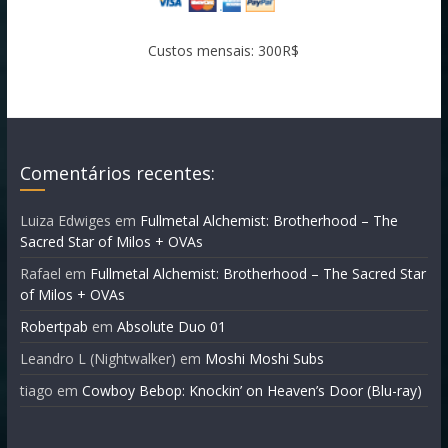
Custos mensais: 300R$
Comentários recentes:
Luiza Edwiges
em
Fullmetal Alchemist: Brotherhood – The
Sacred Star of Milos + OVAs
Rafael
em
Fullmetal Alchemist: Brotherhood – The Sacred Star
of Milos + OVAs
Robertpab
em
Absolute Duo 01
Leandro L (Nightwalker)
em
Moshi Moshi Subs
tiago
em
Cowboy Bebop: Knockin’ on Heaven’s Door (Blu-ray)