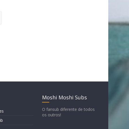
Moshi Moshi Subs
O fansub diferente de todos
es
os outros!
ub