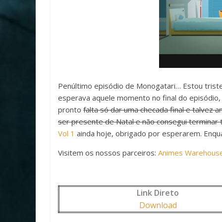
Penúltimo episódio de Monogatari… Estou triste
esperava aquele momento no final do episódio,
pronto
falta só dar uma checada final e talvez
ser presente de Natal e não consegui terminar
Vol 1
ainda hoje, obrigado por esperarem. Enqua
Visitem os nossos parceiros:
Animes Warehous
Link Direto
Download