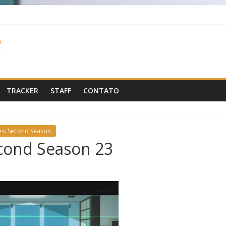
TRACKER
STAFF
CONTATO
es: Second Season
econd Season 23