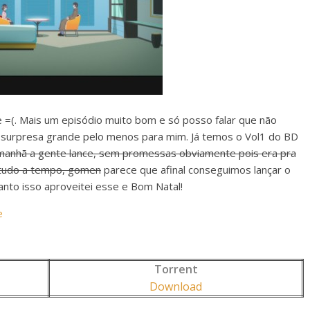
 =(. Mais um episódio muito bom e só posso falar que não
 surpresa grande pelo menos para mim. Já temos o Vol1 do BD
 amanhã a gente lance, sem promessas obviamente pois era pra
 tudo a tempo, gomen
parece que afinal conseguimos lançar o
nto isso aproveitei esse e Bom Natal!
e
Torrent
Download