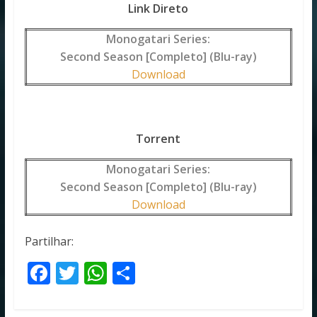
Link Direto
Monogatari Series:
Second Season [Completo] (Blu-ray)
Download
Torrent
Monogatari Series:
Second Season [Completo] (Blu-ray)
Download
Partilhar:
F
T
W
S
ac
w
h
h