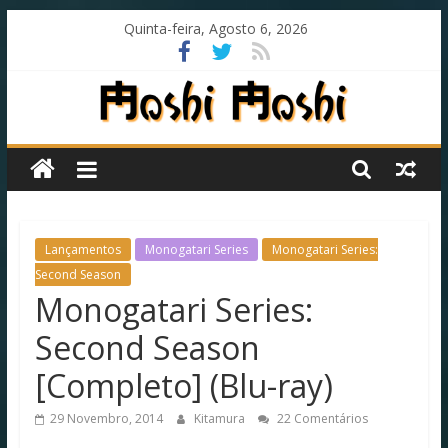
Skip
Quinta-feira, Agosto 6, 2026
to
content
Moshi
Moshi
Subs
Lançamentos
Monogatari Series
Monogatari Series:
Second Season
Monogatari Series:
O
fansub
Second Season
diferente
de
[Completo] (Blu-ray)
todos
os
29 Novembro, 2014
Kitamura
22 Comentários
outros!