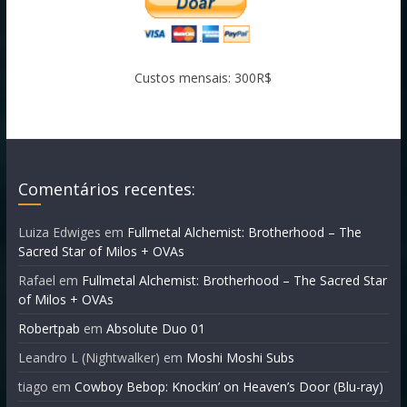
Custos mensais: 300R$
Comentários recentes:
Luiza Edwiges
em
Fullmetal Alchemist: Brotherhood – The
Sacred Star of Milos + OVAs
Rafael
em
Fullmetal Alchemist: Brotherhood – The Sacred Star
of Milos + OVAs
Robertpab
em
Absolute Duo 01
Leandro L (Nightwalker)
em
Moshi Moshi Subs
tiago
em
Cowboy Bebop: Knockin’ on Heaven’s Door (Blu-ray)