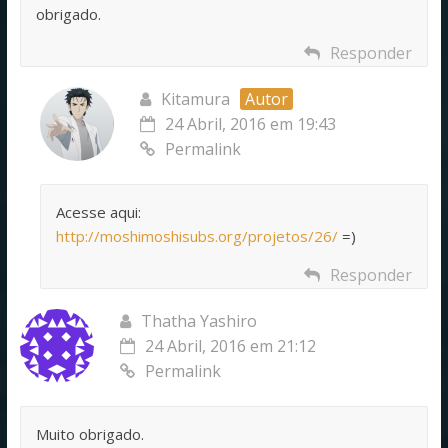
obrigado.
Responder
Kitamura
Autor
24 Abril, 2016 em 19:43
Permalink
Acesse aqui:
http://moshimoshisubs.org/projetos/26/
=)
Responder
Thatha Yashiro
24 Abril, 2016 em 21:12
Permalink
Muito obrigado.