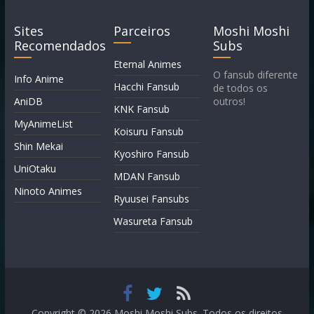
Sites
Parceiros
Moshi Moshi
Recomendados
Subs
Eternal Animes
O fansub diferente
Info Anime
Hacchi Fansub
de todos os
AniDB
outros!
KNK Fansub
MyAnimeList
Koisuru Fansub
Shin Mekai
Kyoshiro Fansub
UniOtaku
MDAN Fansub
Ninoto Animes
Ryuusei Fansubs
Wasureta Fansub
Copyright © 2026
Moshi Moshi Subs
. Todos os direitos