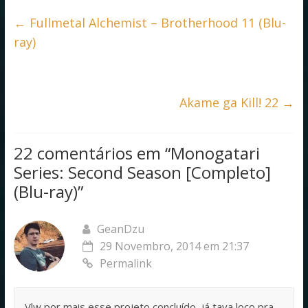
e
itt
at
ar
b
er
s
e
←
Fullmetal Alchemist – Brotherhood 11 (Blu-
o
A
ray)
o
p
k
p
Akame ga Kill! 22
→
22 comentários em “
Monogatari
Series: Second Season [Completo]
(Blu-ray)
”
GeanDzu
29 Novembro, 2014 em 21:37
Permalink
Vlw por mais esse projeto concluído, já tava loco pra