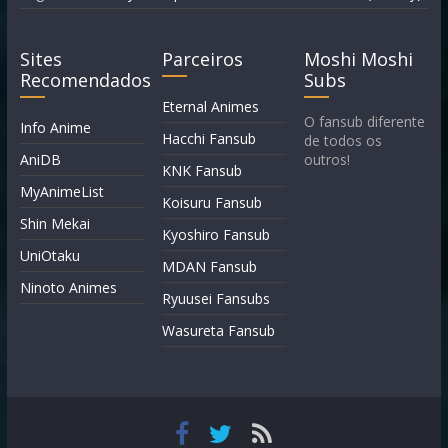
Sites
Parceiros
Moshi Moshi
Recomendados
Subs
Eternal Animes
O fansub diferente
Info Anime
Hacchi Fansub
de todos os
AniDB
outros!
KNK Fansub
MyAnimeList
Koisuru Fansub
Shin Mekai
Kyoshiro Fansub
UniOtaku
MDAN Fansub
Ninoto Animes
Ryuusei Fansubs
Wasureta Fansub