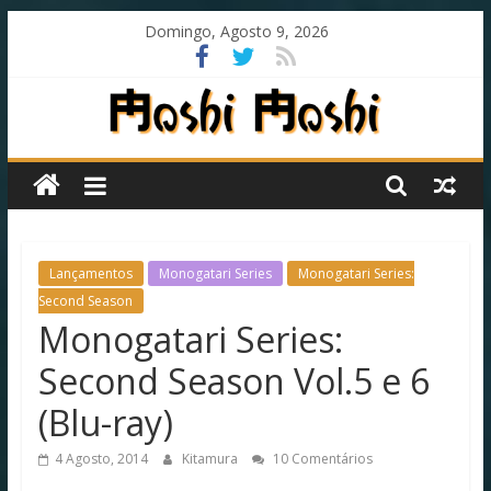
Skip
Domingo, Agosto 9, 2026
to
content
Moshi
Moshi
Subs
Lançamentos
Monogatari Series
Monogatari Series:
Second Season
Monogatari Series:
O
fansub
Second Season Vol.5 e 6
diferente
de
(Blu-ray)
todos
os
4 Agosto, 2014
Kitamura
10 Comentários
outros!