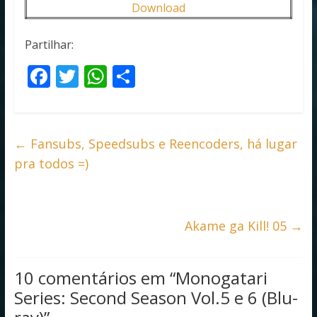
Download
Partilhar:
F
T
W
S
ac
w
h
h
e
itt
at
ar
b
er
s
e
←
Fansubs, Speedsubs e Reencoders, há lugar
o
A
pra todos =)
o
p
k
p
Akame ga Kill! 05
→
10 comentários em “
Monogatari
Series: Second Season Vol.5 e 6 (Blu-