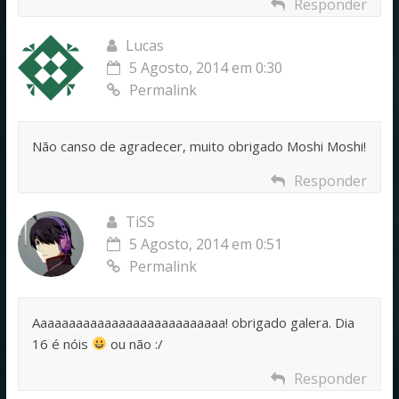
Responder
Lucas
5 Agosto, 2014 em 0:30
Permalink
Não canso de agradecer, muito obrigado Moshi Moshi!
Responder
TiSS
5 Agosto, 2014 em 0:51
Permalink
Aaaaaaaaaaaaaaaaaaaaaaaaaaa! obrigado galera. Dia
16 é nóis
ou não :/
Responder