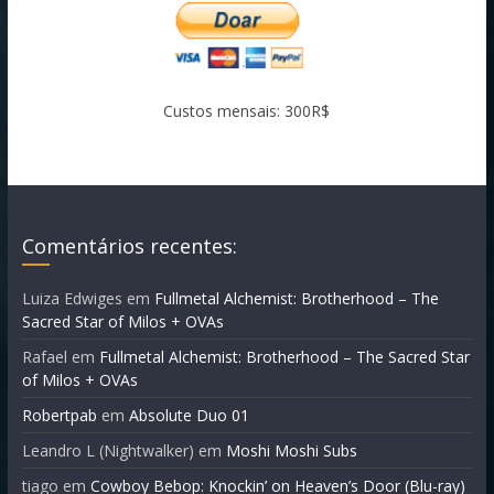
Custos mensais: 300R$
Comentários recentes:
Luiza Edwiges
em
Fullmetal Alchemist: Brotherhood – The
Sacred Star of Milos + OVAs
Rafael
em
Fullmetal Alchemist: Brotherhood – The Sacred Star
of Milos + OVAs
Robertpab
em
Absolute Duo 01
Leandro L (Nightwalker)
em
Moshi Moshi Subs
tiago
em
Cowboy Bebop: Knockin’ on Heaven’s Door (Blu-ray)