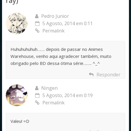
ray)
”
Pedro Junior
5 Agosto, 2014 em 0:11
Permalink
Huhuhuhuhuh……. depois de passar no Animes
Warehouse, venho aqui agradecer também, muito
obrigado pelo BD dessa ótima série…….. ^_^
Responder
Ningen
5 Agosto, 2014 em 0:19
Permalink
Valeu! =D