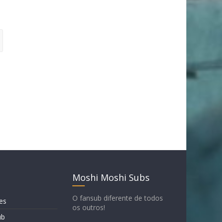
Moshi Moshi Subs
O fansub diferente de todos
es
os outros!
ub