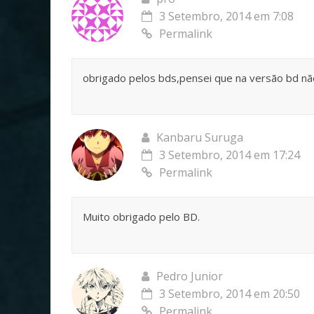
3 Setembro, 2014 em 7:08
Permalink
obrigado pelos bds,pensei que na versão bd nã
Kanbaru Suruga
3 Setembro, 2014 em 17:24
Permalink
Muito obrigado pelo BD.
Pedro Junior
3 Setembro, 2014 em 20:50
Permalink