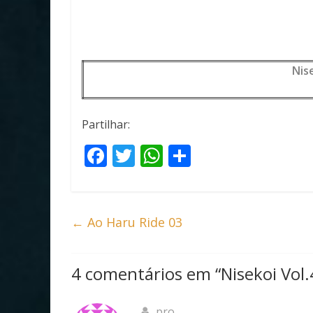
Nise
Partilhar:
F
T
W
S
ac
w
h
h
e
itt
at
ar
b
er
s
e
←
Ao Haru Ride 03
o
A
o
p
4 comentários em “
Nisekoi Vol.
k
p
pro