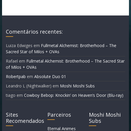
Comentários recentes:
Luiza Edwiges
em
Fullmetal Alchemist: Brotherhood – The
Sacred Star of Milos + OVAs
Rafael
em
Fullmetal Alchemist: Brotherhood – The Sacred Star
of Milos + OVAs
Robertpab
em
Absolute Duo 01
Leandro L (Nightwalker)
em
Moshi Moshi Subs
tiago
em
Cowboy Bebop: Knockin’ on Heaven’s Door (Blu-ray)
Sites
Parceiros
Moshi Moshi
Recomendados
Subs
Eternal Animes