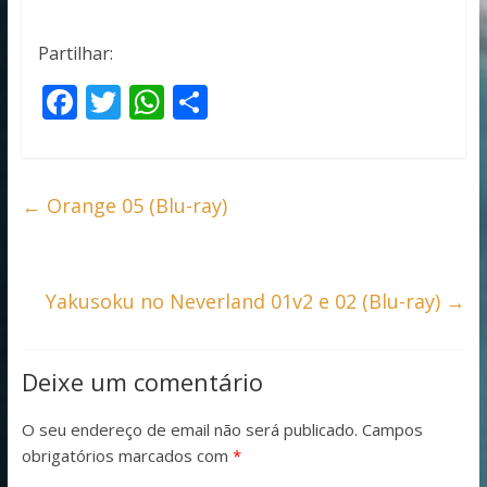
Partilhar:
F
T
W
S
ac
w
h
h
e
itt
at
ar
b
er
s
e
←
Orange 05 (Blu-ray)
o
A
o
p
k
p
Yakusoku no Neverland 01v2 e 02 (Blu-ray)
→
Deixe um comentário
O seu endereço de email não será publicado.
Campos
obrigatórios marcados com
*