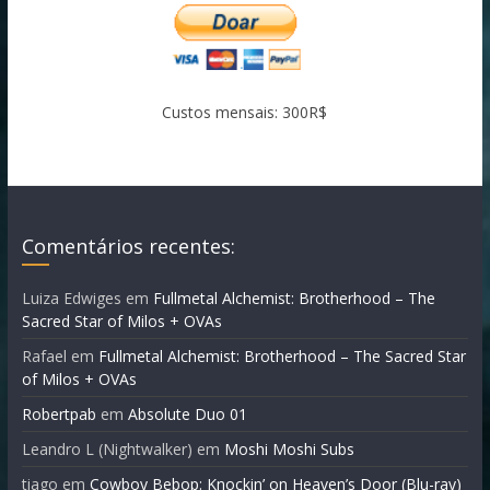
Custos mensais: 300R$
Comentários recentes:
Luiza Edwiges
em
Fullmetal Alchemist: Brotherhood – The
Sacred Star of Milos + OVAs
Rafael
em
Fullmetal Alchemist: Brotherhood – The Sacred Star
of Milos + OVAs
Robertpab
em
Absolute Duo 01
Leandro L (Nightwalker)
em
Moshi Moshi Subs
tiago
em
Cowboy Bebop: Knockin’ on Heaven’s Door (Blu-ray)