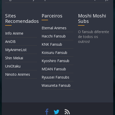
Sites
Parceiros
Moshi Moshi
Recomendados
Subs
Eternal Animes
O fansub diferente
Info Anime
Hacchi Fansub
de todos os
AniDB
outros!
KNK Fansub
MyAnimeList
Koisuru Fansub
Shin Mekai
Kyoshiro Fansub
UniOtaku
MDAN Fansub
Ninoto Animes
Ryuusei Fansubs
Wasureta Fansub