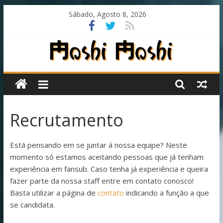
Skip
Sábado, Agosto 8, 2026
to
content
Moshi
Moshi
Recrutamento
Subs
Está pensando em se juntar á nossa equipe? Neste
O
momento só estamos aceitando pessoas que já tenham
fansub
experiência em fansub. Caso tenha já experiência e queira
diferente
fazer parte da nossa staff entre em contato conosco!
de
Basta utilizar a página de
contato
indicando a função a que
todos
se candidata.
os
outros!