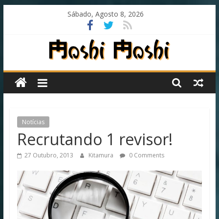
Skip
Sábado, Agosto 8, 2026
to
content
Moshi
Moshi
Subs
Notícias
Recrutando 1 revisor!
O
27 Outubro, 2013
Kitamura
0 Comments
fansub
diferente
de
todos
os
outros!