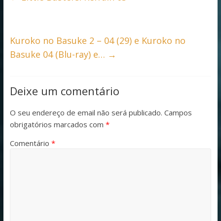
o
A
o
p
k
p
Kuroko no Basuke 2 – 04 (29) e Kuroko no
Basuke 04 (Blu-ray) e…
→
Deixe um comentário
O seu endereço de email não será publicado.
Campos
obrigatórios marcados com
*
Comentário
*