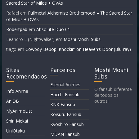
Sacred Star of Milos + OVAs
Rafael
em
Fullmetal Alchemist: Brotherhood – The Sacred Star
of Milos + OVAs
Robertpab
em
Absolute Duo 01
Leandro L (Nightwalker)
em
Moshi Moshi Subs
tiago
em
Cowboy Bebop: Knockin’ on Heaven’s Door (Blu-ray)
Sites
Parceiros
Moshi Moshi
Recomendados
Subs
Eternal Animes
O fansub diferente
Info Anime
Hacchi Fansub
de todos os
AniDB
outros!
KNK Fansub
MyAnimeList
Koisuru Fansub
Shin Mekai
Kyoshiro Fansub
UniOtaku
MDAN Fansub