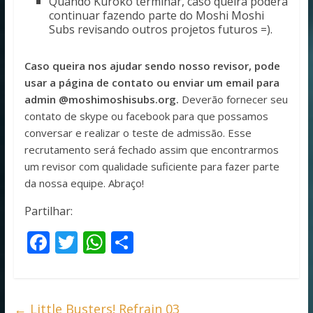
Quando Kuroko terminar, caso queira poderá
continuar fazendo parte do Moshi Moshi
Subs revisando outros projetos futuros =).
Caso queira nos ajudar sendo nosso revisor, pode
usar a página de contato ou enviar um email para
admin @moshimoshisubs.org.
Deverão fornecer seu
contato de skype ou facebook para que possamos
conversar e realizar o teste de admissão. Esse
recrutamento será fechado assim que encontrarmos
um revisor com qualidade suficiente para fazer parte
da nossa equipe. Abraço!
Partilhar:
F
T
W
S
ac
w
h
h
e
itt
at
ar
b
er
s
e
←
Little Busters! Refrain 03