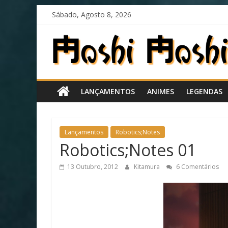
Skip
Sábado, Agosto 8, 2026
to
content
Moshi
Moshi
LANÇAMENTOS
ANIMES
LEGENDAS
Subs
O
Lançamentos
Robotics;Notes
fansub
Robotics;Notes 01
diferente
de
13 Outubro, 2012
Kitamura
6 Comentários
todos
os
outros!