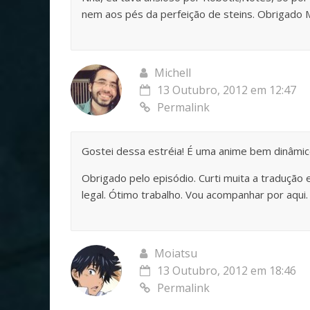
nem aos pés da perfeição de steins. Obrigado 
Michell
13 Outubro, 2012 em 12:47
Permalink
Gostei dessa estréia! É uma anime bem dinâmic
Obrigado pelo episódio. Curti muita a tradução
legal. Ótimo trabalho. Vou acompanhar por aqui.
Moiatsu
13 Outubro, 2012 em 18:46
Permalink