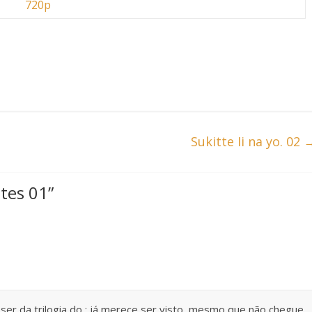
720p
Sukitte Ii na yo. 02
tes 01
”
 ser da trilogia do ; já merece ser visto, mesmo que não chegue