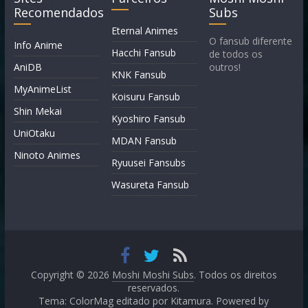
Recomendados
Subs
Eternal Animes
O fansub diferente
Info Anime
Hacchi Fansub
de todos os
AniDB
outros!
KNK Fansub
MyAnimeList
Koisuru Fansub
Shin Mekai
Kyoshiro Fansub
UniOtaku
MDAN Fansub
Ninoto Animes
Ryuusei Fansubs
Wasureta Fansub
Copyright © 2026
Moshi Moshi Subs
. Todos os direitos
reservados.
Tema: ColorMag editado por
Kitamura
. Powered by