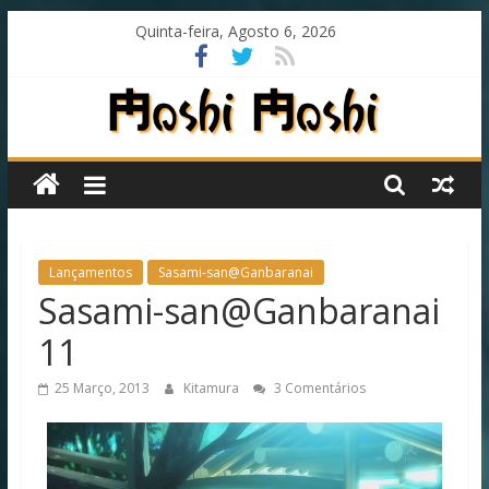
Skip
Quinta-feira, Agosto 6, 2026
to
content
Moshi
Moshi
Subs
Lançamentos
Sasami-san@Ganbaranai
Sasami-san@Ganbaranai
O
11
fansub
diferente
25 Março, 2013
Kitamura
3 Comentários
de
todos
os
outros!