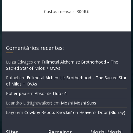
Custos mensais: 300R$
Comentários recentes:
Luiza Edwiges
em
Fullmetal Alchemist: Brotherhood – The
Sacred Star of Milos + OVAs
Rafael
em
Fullmetal Alchemist: Brotherhood – The Sacred Star
of Milos + OVAs
Robertpab
em
Absolute Duo 01
Leandro L (Nightwalker)
em
Moshi Moshi Subs
tiago
em
Cowboy Bebop: Knockin’ on Heaven’s Door (Blu-ray)
Sites
Parceiros
Moshi Moshi