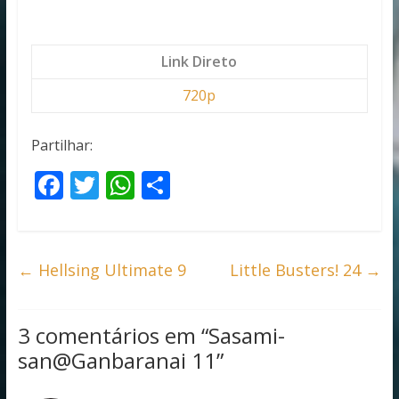
Link Direto
720p
Partilhar:
F
T
W
S
ac
w
h
h
e
itt
at
ar
b
er
s
e
←
Hellsing Ultimate 9
Little Busters! 24
→
o
A
o
p
3 comentários em “
Sasami-
k
p
san@Ganbaranai 11
”