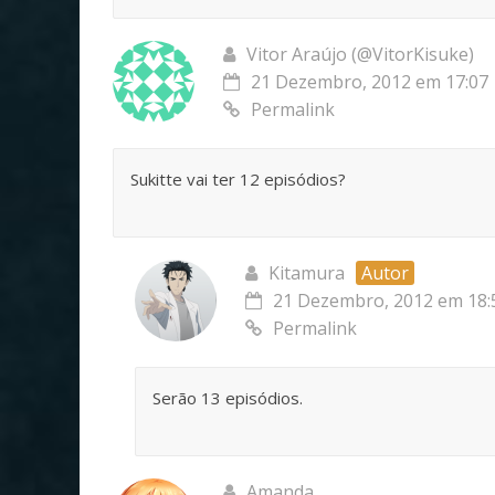
Vitor Araújo (@VitorKisuke)
21 Dezembro, 2012 em 17:07
Permalink
Sukitte vai ter 12 episódios?
Kitamura
Autor
21 Dezembro, 2012 em 18:
Permalink
Serão 13 episódios.
Amanda