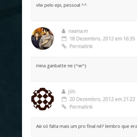
vlw pelo epi, pessoal ^^
naana.m
18 Dezembro, 2012 em 16:35
Permalink
mina ganbatte ne (^w^)
Jiih
20 Dezembro, 2012 em 21:22
Permalink
Aiii só falta mais um pro final né? lembro que