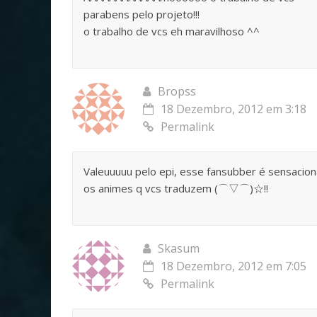
parabens pelo projeto!!!
o trabalho de vcs eh maravilhoso ^^
Bropss
18 Dezembro, 2012 em 3:18
Permalink
Valeuuuuu pelo epi, esse fansubber é sensacio
os animes q vcs traduzem (⌒▽⌒)☆!!
Skasum
18 Dezembro, 2012 em 7:05
Permalink