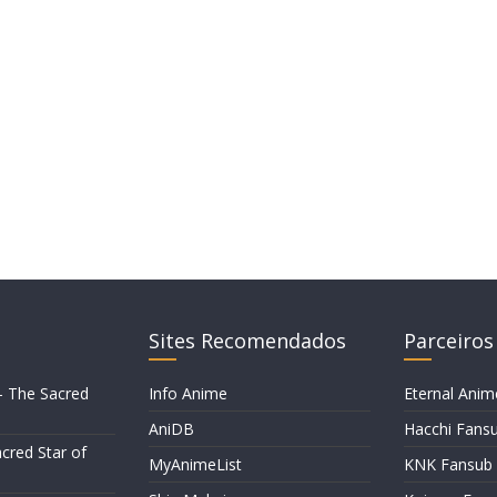
Sites Recomendados
Parceiros
– The Sacred
Info Anime
Eternal Anim
AniDB
Hacchi Fans
cred Star of
MyAnimeList
KNK Fansub