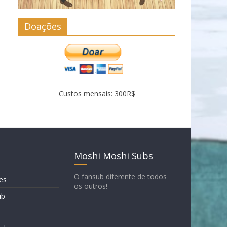
Doações
Custos mensais: 300R$
Moshi Moshi Subs
O fansub diferente de todos
es
os outros!
ub