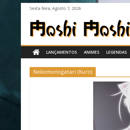
Skip
Sexta-feira, Agosto 7, 2026
to
content
Moshi
Moshi
LANÇAMENTOS
ANIMES
LEGENDAS
Subs
O
Nekomonogatari (Kuro)
fansub
diferente
de
todos
os
outros!