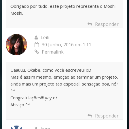
Obrigado por tudo, este projeto representa o Moshi
Moshi.
Responder
Leili
30 Junho, 2016 em 1:11
Permalink
Uaauuu, Okabe, como você escreveu! xD
Mas é assim mesmo, emoção ao terminar um projeto,
ainda mais um projeto tão especial, sensação boa, né?
^^
Congratulações!!! yay o/
Abraço ^^
Responder
Jean