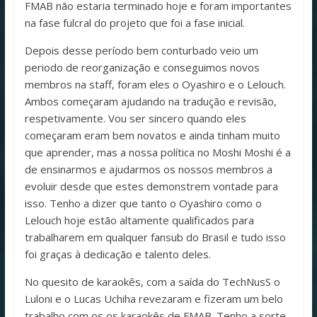
FMAB não estaria terminado hoje e foram importantes
na fase fulcral do projeto que foi a fase inicial.
Depois desse período bem conturbado veio um
periodo de reorganização e conseguimos novos
membros na staff, foram eles o Oyashiro e o Lelouch.
Ambos começaram ajudando na tradução e revisão,
respetivamente. Vou ser sincero quando eles
começaram eram bem novatos e ainda tinham muito
que aprender, mas a nossa política no Moshi Moshi é a
de ensinarmos e ajudarmos os nossos membros a
evoluir desde que estes demonstrem vontade para
isso. Tenho a dizer que tanto o Oyashiro como o
Lelouch hoje estão altamente qualificados para
trabalharem em qualquer fansub do Brasil e tudo isso
foi graças à dedicação e talento deles.
No quesito de karaokês, com a saída do TechNusS o
Luloni e o Lucas Uchiha revezaram e fizeram um belo
trabalho com os os karaokês de FMAB. Tenho a sorte