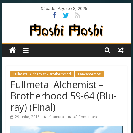
Skip
Sábado, Agosto 8, 2026
to
content
Moshi
Moshi
Subs
Fullmetal Alchemist - Brotherhood
Lançamentos
Fullmetal Alchemist –
O
Brotherhood 59-64 (Blu-
fansub
diferente
ray) (Final)
de
todos
29 Junho, 2016
Kitamura
40 Comentários
os
outros!