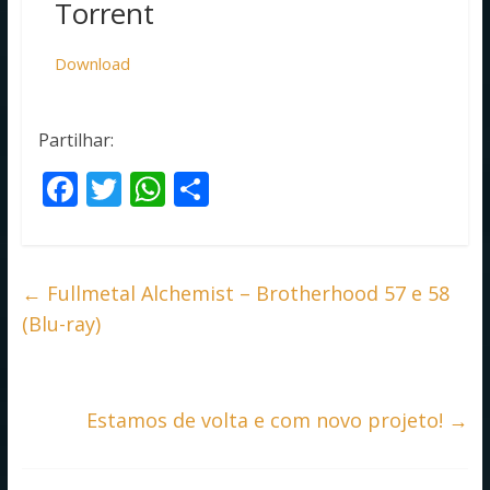
Torrent
Download
Partilhar:
F
T
W
S
ac
w
h
h
e
itt
at
ar
b
er
s
e
←
Fullmetal Alchemist – Brotherhood 57 e 58
o
A
(Blu-ray)
o
p
k
p
Estamos de volta e com novo projeto!
→