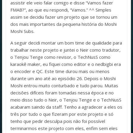
assistir ele veio falar comigo e disse “Vamos fazer
FMAB?”, ao que eu respondi, “Vamos.” ^^ Simples
assim se decidiu fazer um projeto que se tornou um
dos mais importantes da pequena história do Moshi
Moshi Subs.
A seguir decidi montar um bom time de qualidade para
trabalhar neste projeto e juntei o Neir como tradutor,
o Tenjou Tenge como revisor, o TechNusS como
karaokê maker, eu fiquei como editor e o nedbigbi era
o encoder e QC. Este time durou mais ou menos
durante um ano até ao episódio 26. Depois o Moshi
Moshi entrou muito conturbado e tudo parou. Muitas
decisões difíceis foram tomadas nessa época e no
meio disso tudo o Neir, o Tenjou Tenge e o TechNusS
acabaram saindo da staff. Tenho a agradecer a eles os
três por tudo o que fizeram por este projeto e só
tenho que pedir desculpa pois não foi possível
terminarmos este projeto com eles, enfim sem eles