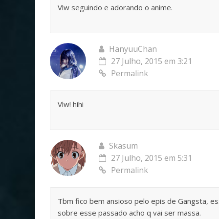
Vlw seguindo e adorando o anime.
HanyuuChan
27 Julho, 2015 em 3:21
Permalink
Vlw! hihi
Skasum
27 Julho, 2015 em 5:31
Permalink
Tbm fico bem ansioso pelo epis de Gangsta, es
sobre esse passado acho q vai ser massa.