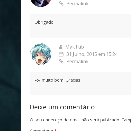
Permalink
Obrigado
MakTub
31 Julho, 2015 em 15:24
Permalink
\o/ muito bom. Gracias.
Deixe um comentário
O seu endereço de email não será publicado.
Camp
Comentário
*