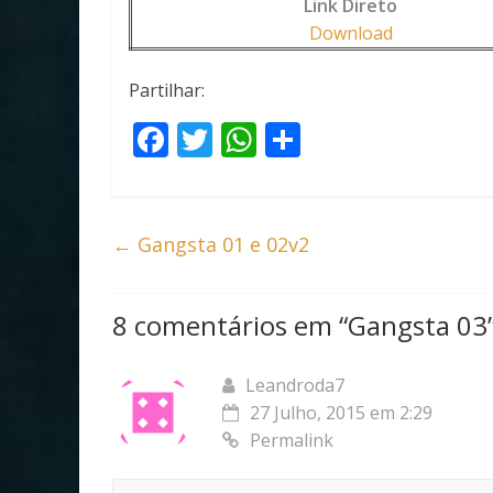
Link Direto
Download
Partilhar:
F
T
W
S
ac
w
h
h
e
itt
at
ar
b
er
s
e
←
Gangsta 01 e 02v2
o
A
o
p
8 comentários em “
Gangsta 03
k
p
Leandroda7
27 Julho, 2015 em 2:29
Permalink