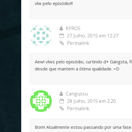
vlw pelo episódio!!!
KYROS
27 Julho, 2015 em 12:27
Permalink
Aew! vlws pelo episódio, curtindo d+ Gangsta, 
desde que mantem a ótima qualidade. =D
Cangussu
28 Julho, 2015 em 2:20
Permalink
Bom! Atualmente estou passando por uma fase n