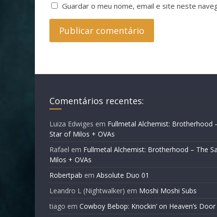
Guardar o meu nome, email e site neste nave
Comentários recentes:
Luiza Edwiges
em
Fullmetal Alchemist: Brotherhood 
Star of Milos + OVAs
Rafael
em
Fullmetal Alchemist: Brotherhood – The Sa
Milos + OVAs
Robertpab
em
Absolute Duo 01
Leandro L (Nightwalker)
em
Moshi Moshi Subs
tiago
em
Cowboy Bebop: Knockin’ on Heaven’s Door 