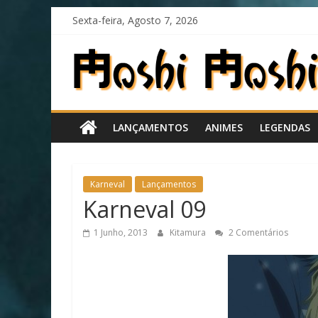
Skip
Sexta-feira, Agosto 7, 2026
to
content
Moshi
Moshi
LANÇAMENTOS
ANIMES
LEGENDAS
Subs
O
Karneval
Lançamentos
fansub
Karneval 09
diferente
de
1 Junho, 2013
Kitamura
2 Comentários
todos
os
outros!