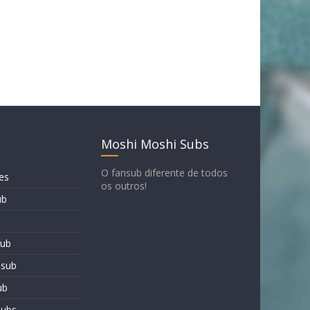
Moshi Moshi Subs
O fansub diferente de todos
es
os outros!
ub
sub
nsub
ub
subs