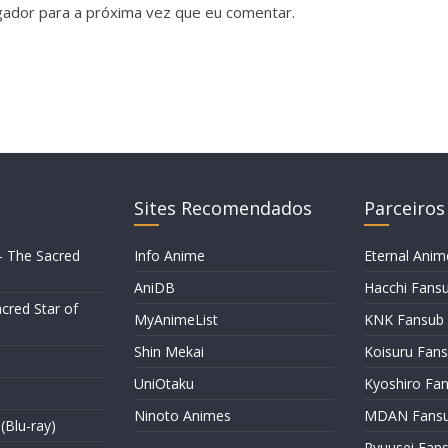
gador para a próxima vez que eu comentar.
Sites Recomendados
Parceiros
– The Sacred
Info Anime
Eternal Anim
AniDB
Hacchi Fans
cred Star of
MyAnimeList
KNK Fansub
Shin Mekai
Koisuru Fan
UniOtaku
Kyoshiro Fa
Ninoto Animes
MDAN Fans
(Blu-ray)
Ryuusei Fan