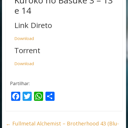
Kuroko no Basuke 3 – 13
e 14
Link Direto
Download
Torrent
Download
Partilhar:
F
T
W
S
ac
w
h
h
e
itt
at
ar
b
er
s
e
←
Fullmetal Alchemist – Brotherhood 43 (Blu-