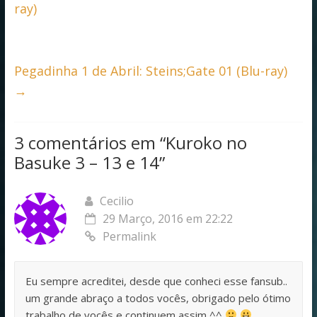
o
A
ray)
o
p
k
p
Pegadinha 1 de Abril: Steins;Gate 01 (Blu-ray)
→
3 comentários em “
Kuroko no
Basuke 3 – 13 e 14
”
Cecilio
29 Março, 2016 em 22:22
Permalink
Eu sempre acreditei, desde que conheci esse fansub..
um grande abraço a todos vocês, obrigado pelo ótimo
trabalho de vocês e continuem assim ^^