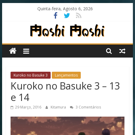
Skip
Quinta-feira, Agosto 6, 2026
to
content
Moshi
Moshi
Subs
Kuroko no Basuke 3
Lançamentos
Kuroko no Basuke 3 – 13
O
e 14
fansub
diferente
29 Março, 2016
Kitamura
3 Comentários
de
todos
os
outros!