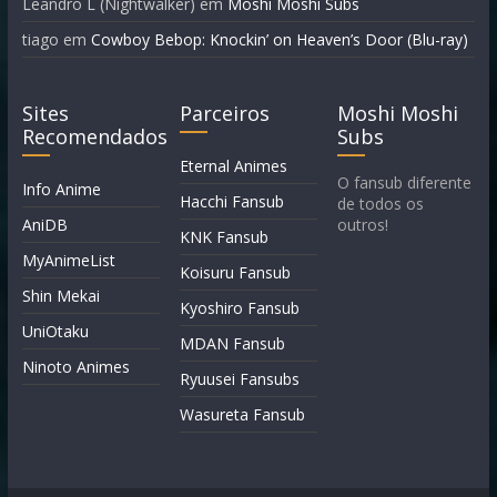
Leandro L (Nightwalker)
em
Moshi Moshi Subs
tiago
em
Cowboy Bebop: Knockin’ on Heaven’s Door (Blu-ray)
Sites
Parceiros
Moshi Moshi
Recomendados
Subs
Eternal Animes
O fansub diferente
Info Anime
Hacchi Fansub
de todos os
AniDB
outros!
KNK Fansub
MyAnimeList
Koisuru Fansub
Shin Mekai
Kyoshiro Fansub
UniOtaku
MDAN Fansub
Ninoto Animes
Ryuusei Fansubs
Wasureta Fansub