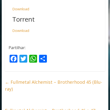
Download
Torrent
Download
Partilhar:
F
T
W
S
ac
w
h
h
e
itt
at
ar
b
er
s
e
←
Fullmetal Alchemist – Brotherhood 45 (Blu-
o
A
ray)
o
p
k
p