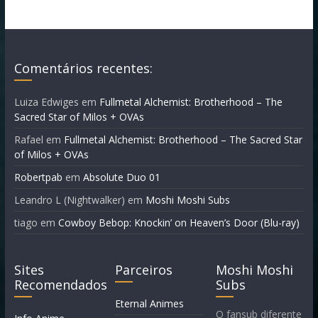
Comentários recentes:
Luiza Edwiges
em
Fullmetal Alchemist: Brotherhood – The
Sacred Star of Milos + OVAs
Rafael
em
Fullmetal Alchemist: Brotherhood – The Sacred Star
of Milos + OVAs
Robertpab
em
Absolute Duo 01
Leandro L (Nightwalker)
em
Moshi Moshi Subs
tiago
em
Cowboy Bebop: Knockin’ on Heaven’s Door (Blu-ray)
Sites
Parceiros
Moshi Moshi
Recomendados
Subs
Eternal Animes
O fansub diferente