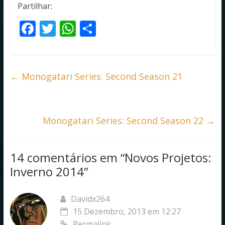
Partilhar:
F
T
W
S
ac
w
h
h
e
itt
at
ar
b
er
s
e
←
Monogatari Series: Second Season 21
o
A
o
p
k
p
Monogatari Series: Second Season 22
→
14 comentários em “
Novos Projetos:
Inverno 2014
”
Davidx264
15 Dezembro, 2013 em 12:27
Permalink