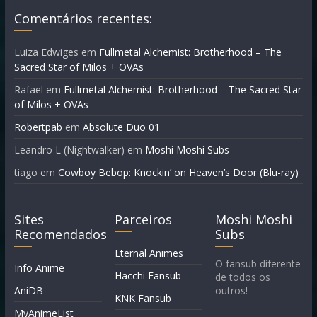
Comentários recentes:
Luiza Edwiges
em
Fullmetal Alchemist: Brotherhood – The
Sacred Star of Milos + OVAs
Rafael
em
Fullmetal Alchemist: Brotherhood – The Sacred Star
of Milos + OVAs
Robertpab
em
Absolute Duo 01
Leandro L (Nightwalker)
em
Moshi Moshi Subs
tiago
em
Cowboy Bebop: Knockin’ on Heaven’s Door (Blu-ray)
Sites
Parceiros
Moshi Moshi
Recomendados
Subs
Eternal Animes
O fansub diferente
Info Anime
Hacchi Fansub
de todos os
AniDB
outros!
KNK Fansub
MyAnimeList