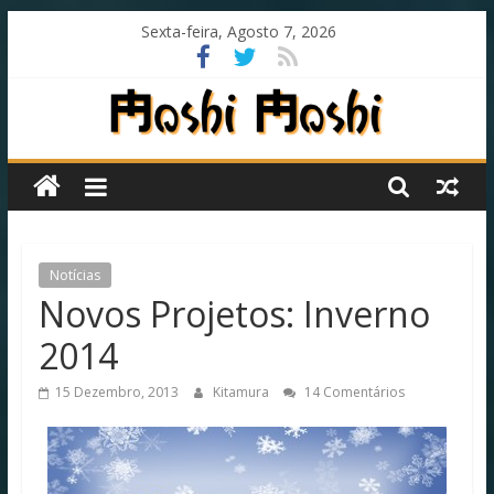
Skip
Sexta-feira, Agosto 7, 2026
to
content
Moshi
Moshi
Subs
Notícias
Novos Projetos: Inverno
O
2014
fansub
diferente
15 Dezembro, 2013
Kitamura
14 Comentários
de
todos
os
outros!