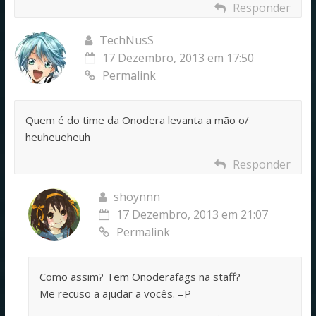
Responder
TechNusS
17 Dezembro, 2013 em 17:50
Permalink
Quem é do time da Onodera levanta a mão o/
heuheueheuh
Responder
shoynnn
17 Dezembro, 2013 em 21:07
Permalink
Como assim? Tem Onoderafags na staff?
Me recuso a ajudar a vocês. =P