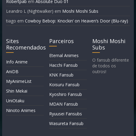
Robertpab
em
Absolute Duo 01
Leandro L (Nightwalker)
em
Moshi Moshi Subs
tiago
em
Cowboy Bebop: Knockin’ on Heaven’s Door (Blu-ray)
Sites
Parceiros
Moshi Moshi
Recomendados
Subs
Eternal Animes
O fansub diferente
Info Anime
Hacchi Fansub
de todos os
AniDB
outros!
KNK Fansub
MyAnimeList
Koisuru Fansub
Shin Mekai
Kyoshiro Fansub
UniOtaku
MDAN Fansub
Ninoto Animes
Ryuusei Fansubs
Wasureta Fansub