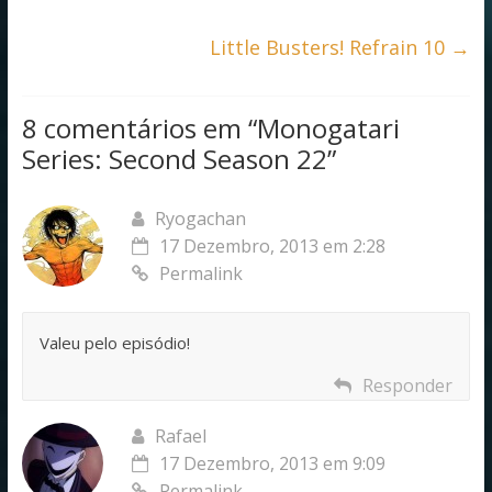
o
p
k
p
Little Busters! Refrain 10
→
8 comentários em “
Monogatari
Series: Second Season 22
”
Ryogachan
17 Dezembro, 2013 em 2:28
Permalink
Valeu pelo episódio!
Responder
Rafael
17 Dezembro, 2013 em 9:09
Permalink