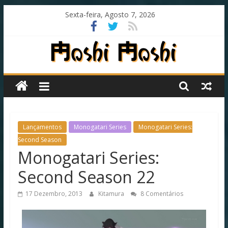
Skip
Sexta-feira, Agosto 7, 2026
to
content
Moshi
Moshi
Subs
Lançamentos
Monogatari Series
Monogatari Series:
Second Season
Monogatari Series:
O
fansub
Second Season 22
diferente
de
17 Dezembro, 2013
Kitamura
8 Comentários
todos
os
outros!