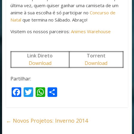
última vez, quem quiser ganhar uma camiseta de um
anime à sua escolha é só participar no
Concurso de
Natal
que termina no Sábado. Abraço!
Visitem os nossos parceiros:
Animes Warehouse
Link Direto
Torrent
Download
Download
Partilhar:
F
T
W
S
ac
w
h
h
e
itt
at
ar
b
er
s
e
←
Novos Projetos: Inverno 2014
o
A