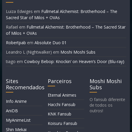
Luiza Edwiges
em
Fullmetal Alchemist: Brotherhood – The
Sacred Star of Milos + OVAs
Rafael
em
Fullmetal Alchemist: Brotherhood – The Sacred Star
of Milos + OVAs
Robertpab
em
Absolute Duo 01
Leandro L (Nightwalker)
em
Moshi Moshi Subs
tiago
em
Cowboy Bebop: Knockin’ on Heaven’s Door (Blu-ray)
Sites
Parceiros
Moshi Moshi
Recomendados
Subs
Eternal Animes
O fansub diferente
Info Anime
Hacchi Fansub
de todos os
AniDB
outros!
KNK Fansub
MyAnimeList
Koisuru Fansub
Shin Mekai