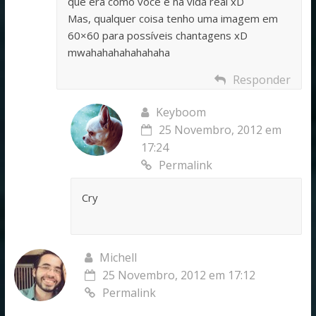
que era como você é na vida real xD
Mas, qualquer coisa tenho uma imagem em
60×60 para possíveis chantagens xD
mwahahahahahahaha
Responder
Keyboom
25 Novembro, 2012 em
17:24
Permalink
Cry
Michell
25 Novembro, 2012 em 17:12
Permalink