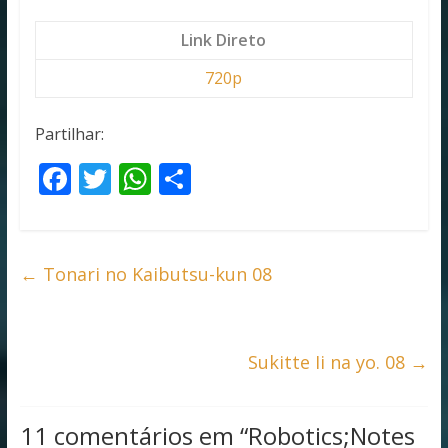
Link Direto
720p
Partilhar:
F
T
W
S
ac
w
h
h
e
itt
at
ar
b
er
s
e
←
Tonari no Kaibutsu-kun 08
o
A
o
p
k
p
Sukitte Ii na yo. 08
→
11 comentários em “
Robotics;Notes