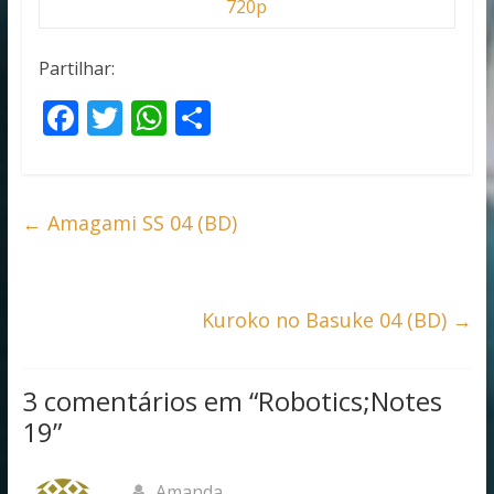
720p
Partilhar:
F
T
W
S
ac
w
h
h
e
itt
at
ar
b
er
s
e
←
Amagami SS 04 (BD)
o
A
o
p
k
p
Kuroko no Basuke 04 (BD)
→
3 comentários em “
Robotics;Notes
19
”
Amanda.