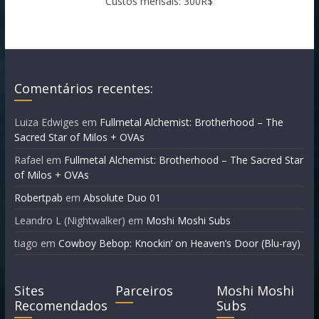
Custos mensais: 300R$
Comentários recentes:
Luiza Edwiges
em
Fullmetal Alchemist: Brotherhood – The
Sacred Star of Milos + OVAs
Rafael
em
Fullmetal Alchemist: Brotherhood – The Sacred Star
of Milos + OVAs
Robertpab
em
Absolute Duo 01
Leandro L (Nightwalker)
em
Moshi Moshi Subs
tiago
em
Cowboy Bebop: Knockin’ on Heaven’s Door (Blu-ray)
Sites
Parceiros
Moshi Moshi
Recomendados
Subs