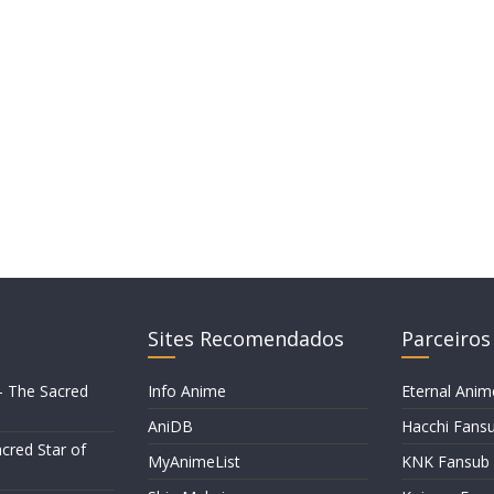
Sites Recomendados
Parceiros
– The Sacred
Info Anime
Eternal Anim
AniDB
Hacchi Fans
cred Star of
MyAnimeList
KNK Fansub