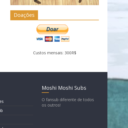
Doações
Custos mensais: 300R$
Moshi Moshi Subs
O fansub diferente de todos
es
os outros!
ub