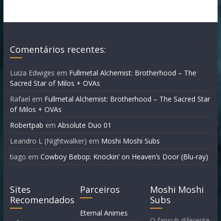
Comentários recentes:
Luiza Edwiges
em
Fullmetal Alchemist: Brotherhood – The
Sacred Star of Milos + OVAs
Rafael
em
Fullmetal Alchemist: Brotherhood – The Sacred Star
of Milos + OVAs
Robertpab
em
Absolute Duo 01
Leandro L (Nightwalker)
em
Moshi Moshi Subs
tiago
em
Cowboy Bebop: Knockin’ on Heaven’s Door (Blu-ray)
Sites
Parceiros
Moshi Moshi
Recomendados
Subs
Eternal Animes
O fansub diferente