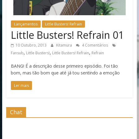
Lançamentos
Little Busters! Refrain
Little Busters! Refrain 01
10 Outubro, 2013
Kitamura
4 Comentários
,
,
,
Fansub
Little Busters!
Little Busters! Refrain
Refrain
BANG! É a descrição desse primeiro episódio. Foi tão
bom, mas tão bom que até já tou sentindo a emoção
Ler mais
Chat