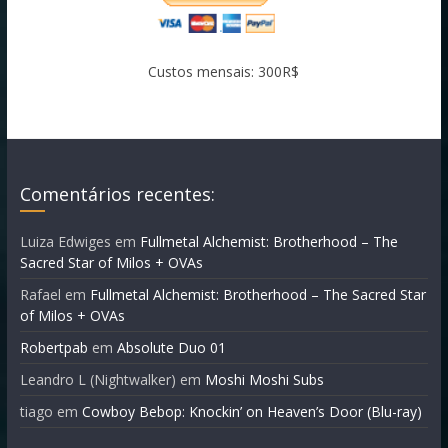
Custos mensais: 300R$
Comentários recentes:
Luiza Edwiges
em
Fullmetal Alchemist: Brotherhood – The
Sacred Star of Milos + OVAs
Rafael
em
Fullmetal Alchemist: Brotherhood – The Sacred Star
of Milos + OVAs
Robertpab
em
Absolute Duo 01
Leandro L (Nightwalker)
em
Moshi Moshi Subs
tiago
em
Cowboy Bebop: Knockin’ on Heaven’s Door (Blu-ray)