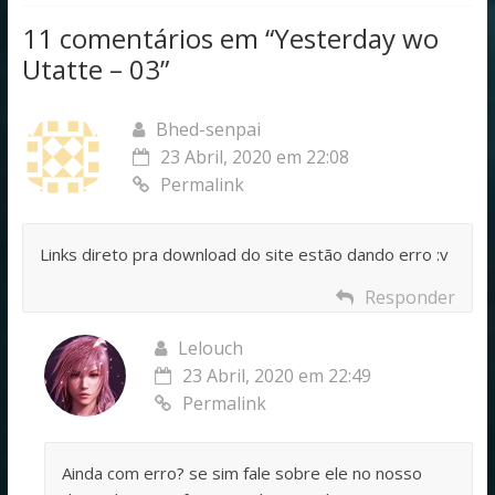
11 comentários em “
Yesterday wo
Utatte – 03
”
Bhed-senpai
23 Abril, 2020 em 22:08
Permalink
Links direto pra download do site estão dando erro :v
Responder
Lelouch
23 Abril, 2020 em 22:49
Permalink
Ainda com erro? se sim fale sobre ele no nosso