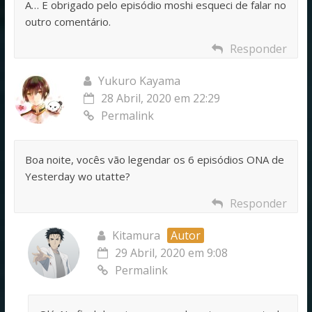
A… E obrigado pelo episódio moshi esqueci de falar no
outro comentário.
Responder
Yukuro Kayama
28 Abril, 2020 em 22:29
Permalink
Boa noite, vocês vão legendar os 6 episódios ONA de
Yesterday wo utatte?
Responder
Kitamura
Autor
29 Abril, 2020 em 9:08
Permalink