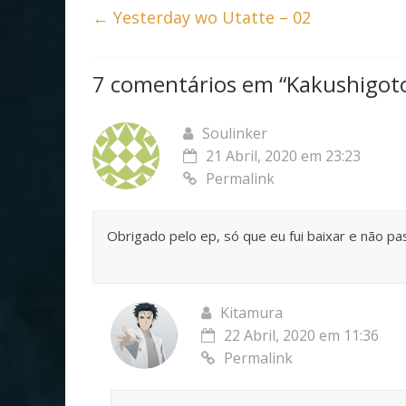
b
er
s
e
←
Yesterday wo Utatte – 02
o
A
o
p
7 comentários em “
Kakushigoto
k
p
Soulinker
21 Abril, 2020 em 23:23
Permalink
Obrigado pelo ep, só que eu fui baixar e não pa
Kitamura
22 Abril, 2020 em 11:36
Permalink