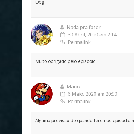
Obg
Nada pra fazer
30 Abril, 2020 em 2:14
Permalink
Muito obrigado pelo episódio.
Mario
6 Maio, 2020 em 20:50
Permalink
Alguma previsão de quando teremos episodio