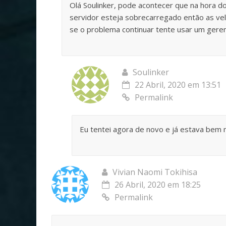
Olá Soulinker, pode acontecer que na hora d
servidor esteja sobrecarregado então as ve
se o problema continuar tente usar um gere
Soulinker
22 Abril, 2020 em 13:51
Permalink
Eu tentei agora de novo e já estava bem
Vivian Naomi Tokihisa
26 Abril, 2020 em 18:25
Permalink