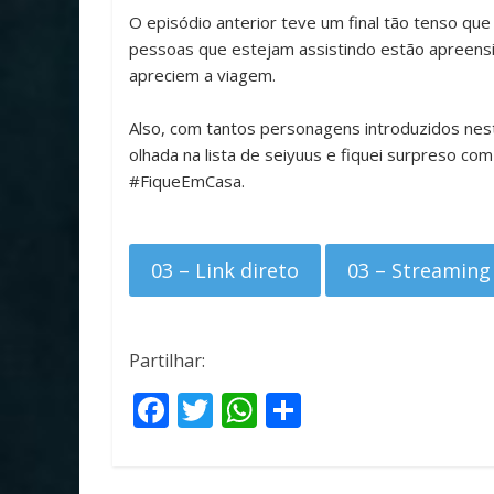
O episódio anterior teve um final tão tenso que
pessoas que estejam assistindo estão apreensi
apreciem a viagem.
Also, com tantos personagens introduzidos nest
olhada na lista de seiyuus e fiquei surpreso com
#FiqueEmCasa.
03 – Link direto
03 – Streaming
Partilhar:
F
T
W
S
ac
w
h
h
e
itt
at
ar