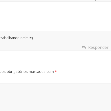
trabalhando nele. =)
Responder
os obrigatórios marcados com
*