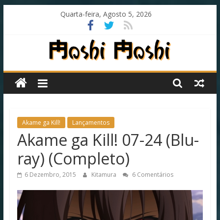
Skip
Quarta-feira, Agosto 5, 2026
to
content
Moshi
Moshi
Subs
Akame ga Kill!
Lançamentos
Akame ga Kill! 07-24 (Blu-
O
ray) (Completo)
fansub
diferente
6 Dezembro, 2015
Kitamura
6 Comentários
de
todos
os
outros!