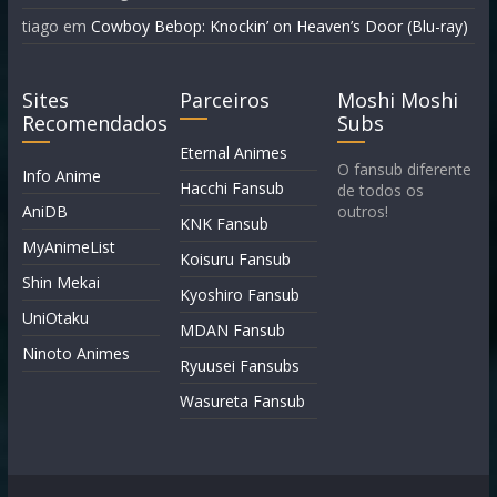
tiago
em
Cowboy Bebop: Knockin’ on Heaven’s Door (Blu-ray)
Sites
Parceiros
Moshi Moshi
Recomendados
Subs
Eternal Animes
O fansub diferente
Info Anime
Hacchi Fansub
de todos os
AniDB
outros!
KNK Fansub
MyAnimeList
Koisuru Fansub
Shin Mekai
Kyoshiro Fansub
UniOtaku
MDAN Fansub
Ninoto Animes
Ryuusei Fansubs
Wasureta Fansub