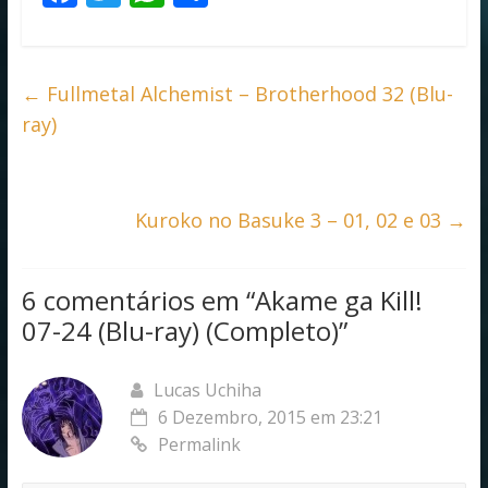
ac
w
h
h
e
itt
at
ar
b
er
s
e
←
Fullmetal Alchemist – Brotherhood 32 (Blu-
o
A
ray)
o
p
k
p
Kuroko no Basuke 3 – 01, 02 e 03
→
6 comentários em “
Akame ga Kill!
07-24 (Blu-ray) (Completo)
”
Lucas Uchiha
6 Dezembro, 2015 em 23:21
Permalink