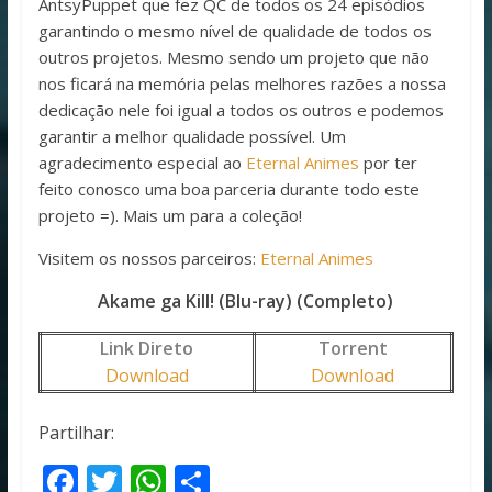
AntsyPuppet que fez QC de todos os 24 episódios
garantindo o mesmo nível de qualidade de todos os
outros projetos. Mesmo sendo um projeto que não
nos ficará na memória pelas melhores razões a nossa
dedicação nele foi igual a todos os outros e podemos
garantir a melhor qualidade possível. Um
agradecimento especial ao
Eternal Animes
por ter
feito conosco uma boa parceria durante todo este
projeto =). Mais um para a coleção!
Visitem os nossos parceiros:
Eternal Animes
Akame ga Kill! (Blu-ray) (Completo)
Link Direto
Torrent
Download
Download
Partilhar:
F
T
W
S