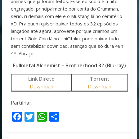
animes que já foram feitos. Esse episódio é muito
engraçado, principalmente por conta do Grumman,
sério, ri demais com ele e o Mustang lá no cemitério
xD. Pra quem quiser baixar todos os 32 episódios
lançados até agora, aproveite porque criamos um
torrent Gold Coin lá no UniOtaku, pode baixar tudo
sem contabilizar download, atenção que só dura 48h
^^. Abraço!
Fullmetal Alchemist – Brotherhood 32 (Blu-ray)
Link Direto
Torrent
Download
Download
Partilhar:
F
T
W
S
ac
w
h
h
e
itt
at
ar