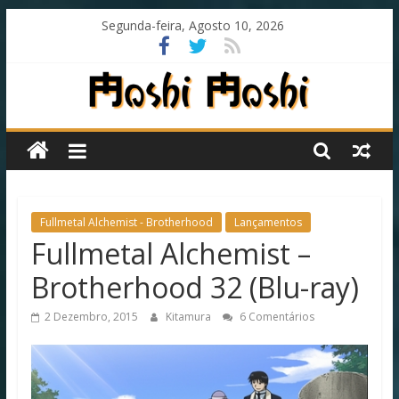
Skip
Segunda-feira, Agosto 10, 2026
to
content
Moshi
Moshi
Subs
Fullmetal Alchemist - Brotherhood
Lançamentos
Fullmetal Alchemist –
O
Brotherhood 32 (Blu-ray)
fansub
diferente
2 Dezembro, 2015
Kitamura
6 Comentários
de
todos
os
outros!