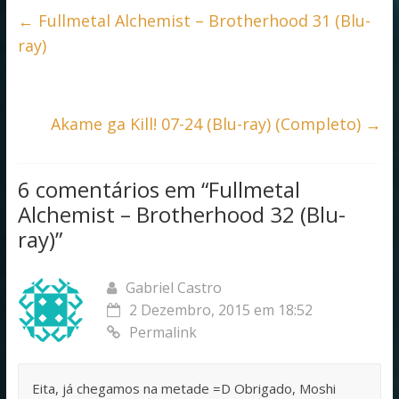
b
er
s
e
←
Fullmetal Alchemist – Brotherhood 31 (Blu-
o
A
ray)
o
p
k
p
Akame ga Kill! 07-24 (Blu-ray) (Completo)
→
6 comentários em “
Fullmetal
Alchemist – Brotherhood 32 (Blu-
ray)
”
Gabriel Castro
2 Dezembro, 2015 em 18:52
Permalink
Eita, já chegamos na metade =D Obrigado, Moshi