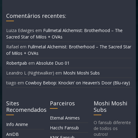
Comentários recentes:
Luiza Edwiges
em
Fullmetal Alchemist: Brotherhood – The
Sacred Star of Milos + OVAs
Rafael
em
Fullmetal Alchemist: Brotherhood – The Sacred Star
of Milos + OVAs
Robertpab
em
Absolute Duo 01
Leandro L (Nightwalker)
em
Moshi Moshi Subs
tiago
em
Cowboy Bebop: Knockin’ on Heaven’s Door (Blu-ray)
Sites
Parceiros
Moshi Moshi
Recomendados
Subs
Eternal Animes
O fansub diferente
Info Anime
Hacchi Fansub
de todos os
AniDB
outros!
KNK Fansub